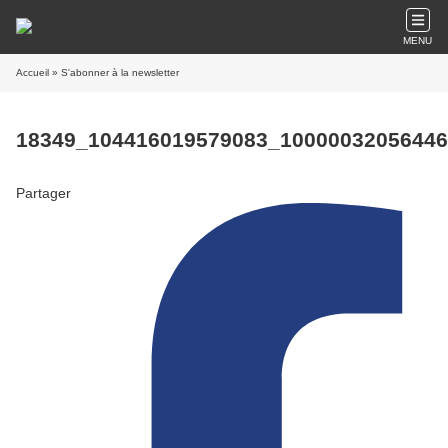
MENU
Accueil
» S'abonner à la newsletter
18349_104416019579083_10000032056446
Partager