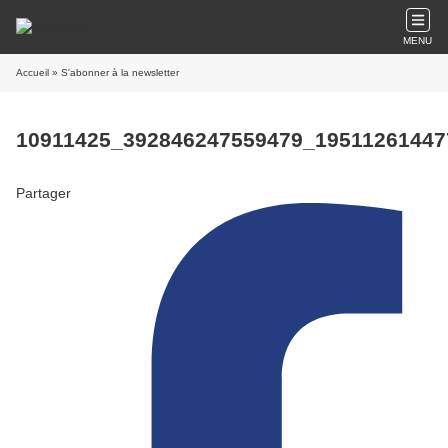
MENU
Accueil
» S'abonner à la newsletter
10911425_392846247559479_19511261447
Partager